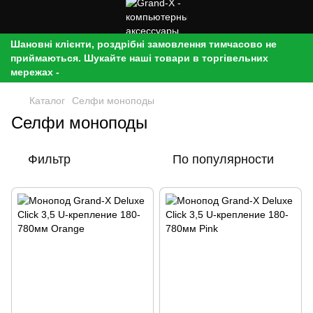
Шановні клієнти, роздрібні замовлення тимчасово не
приймаються. Шукайте наші товари в торгівельних
мережах -
Каталог
Селфи моноподы
Селфи моноподы
Фильтр
По популярности