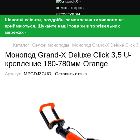
Шановні клієнти, роздрібні замовлення тимчасово не
приймаються. Шукайте наші товари в торгівельних
мережах -
Каталог
Селфи моноподы
Монопод Grand-X Deluxe Click 
Монопод Grand-X Deluxe Click 3,5 U-
крепление 180-780мм Orange
Артикул:
MPGDJ3CUO
Оставить отзыв