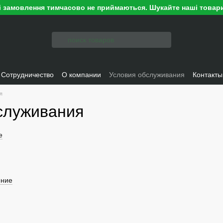
ні замовлення тимчасово не приймаються. Шукайте наші товари
Сотрудничество
О компании
Условия обслуживания
Контакты
я
служивания
е
ение