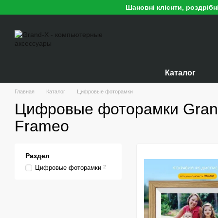
Перейти к основному контенту
Шановні клієнти, роздріб
Каталог
Главная
Каталог
Цифровые фоторамки
Цифровые фоторамки Grand
Frameo
Раздел
Цифровые фоторамки
2