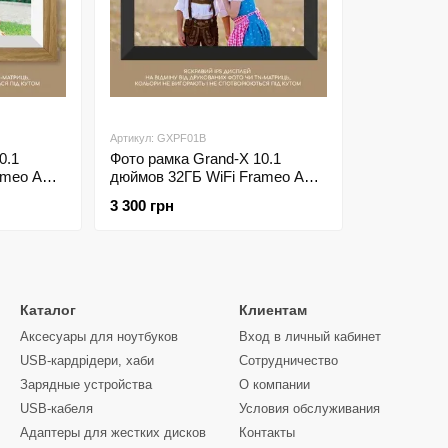
Артикул: GXPF01B
0.1
Фото рамка Grand-X 10.1
ameo APP
дюймов 32ГБ WiFi Frameo APP
GXPF01WD
цвет рамки чёрний GXPF01B
3 300 грн
Каталог
Клиентам
Аксесуары для ноутбуков
Вход в личный кабинет
USB-кардрідери, хаби
Сотрудничество
Зарядные устройства
О компании
USB-кабеля
Условия обслуживания
Адаптеры для жестких дисков
Контакты