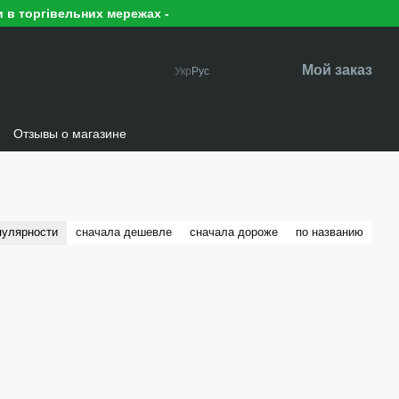
 в торгівельних мережах -
Мой заказ
Укр
Рус
Отзывы о магазине
пулярности
сначала дешевле
сначала дороже
по названию