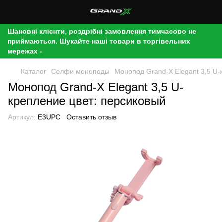
Шановні клієнти, роздрібні замовлення тимчасово не
приймаються. Шукайте наші товари в торгівельних
мережах -
Каталог
Селфи моноподы
Монопод Grand-X Elegant 3,5 U-
Монопод Grand-X Elegant 3,5 U-
крепление цвет: персиковый
Артикул:
E3UPC
Оставить отзыв