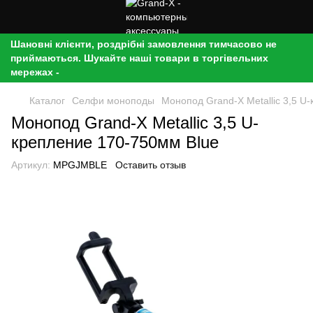
Шановні клієнти, роздрібні замовлення тимчасово не
приймаються. Шукайте наші товари в торгівельних
мережах -
Каталог
Селфи моноподы
Монопод Grand-X Metallic 3,5 U
Монопод Grand-X Metallic 3,5 U-
крепление 170-750мм Blue
Артикул:
MPGJMBLE
Оставить отзыв