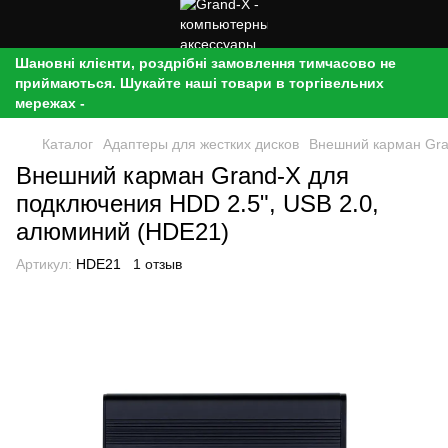
Шановні клієнти, роздрібні замовлення тимчасово не
приймаються. Шукайте наші товари в торгівельних
мережах -
Каталог
Адаптеры для жестких дисков
Внешний карман Gra
Внешний карман Grand-X для
подключения HDD 2.5", USB 2.0,
алюминий (HDE21)
Артикул:
HDE21
1 отзыв