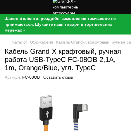
Шановні клієнти, роздрібні замовлення тимчасово не
приймаються. Шукайте наші товари в торгівельних
мережах -
Каталог
USB-кабеля
Кабель Grand-X крафтовый, ручная ра
Кабель Grand-X крафтовый, ручная
работа USB-TypeC FC-08OB 2,1A,
1m, Orange/Blue, угл. TypeC
Артикул:
FC-08OB
Оставить отзыв