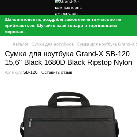
Шановні клієнти, роздрібні замовлення тимчасово не
приймаються. Шукайте наші товари в торгівельних
мережах -
Каталог
Сумки для нотубуков
Сумка для ноутбука Grand-X S
Сумка для ноутбука Grand-X SB-120
15,6'' Black 1680D Black Ripstop Nylon
Артикул:
SB-120
Оставить отзыв