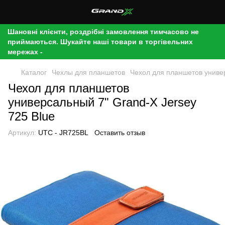
Шановні клієнти, роздрібні замовлення тимчасово не
приймаються. Шукайте наші товари в торгівельних
мережах -
Каталог
Чехлы для планшетов
Чехол для планшетов универ
Чехол для планшетов
универсальный 7" Grand-X Jersey
725 Blue
Артикул:
UTC - JR725BL
Оставить отзыв