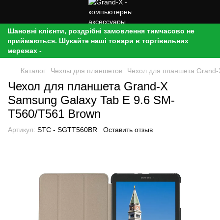
Шановні клієнти, роздрібні замовлення тимчасово не
приймаються. Шукайте наші товари в торгівельних
мережах -
Каталог
Чехлы для планшетов
Чехол для планшета Grand-
Чехол для планшета Grand-X
Samsung Galaxy Tab E 9.6 SM-
T560/T561 Brown
Артикул:
STC - SGTT560BR
Оставить отзыв