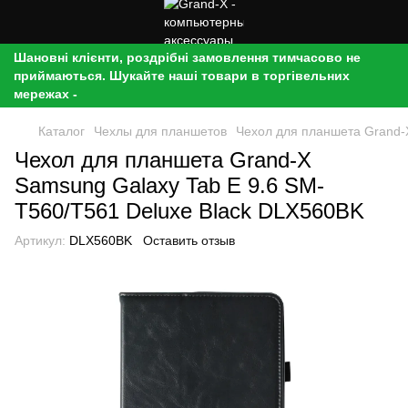
Шановні клієнти, роздрібні замовлення тимчасово не
приймаються. Шукайте наші товари в торгівельних
мережах -
Каталог
Чехлы для планшетов
Чехол для планшета Grand-
Чехол для планшета Grand-X
Samsung Galaxy Tab E 9.6 SM-
T560/T561 Deluxe Black DLX560BK
Артикул:
DLX560BK
Оставить отзыв