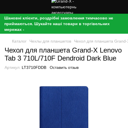
Шановні клієнти, роздрібні замовлення тимчасово не
приймаються. Шукайте наші товари в торгівельних
мережах -
Каталог
Чехлы для планшетов
Чехол для планшета Grand-X
Чехол для планшета Grand-X Lenovo
Tab 3 710L/710F Dendroid Dark Blue
Артикул:
LT3710FDDB
Оставить отзыв