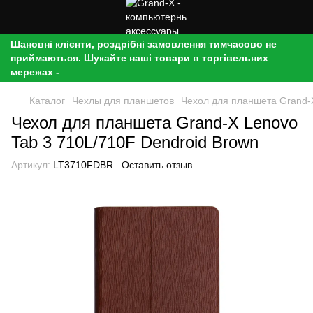
Шановні клієнти, роздрібні замовлення тимчасово не
приймаються. Шукайте наші товари в торгівельних
мережах -
Каталог
Чехлы для планшетов
Чехол для планшета Grand-X
Чехол для планшета Grand-X Lenovo
Tab 3 710L/710F Dendroid Brown
Артикул:
LT3710FDBR
Оставить отзыв