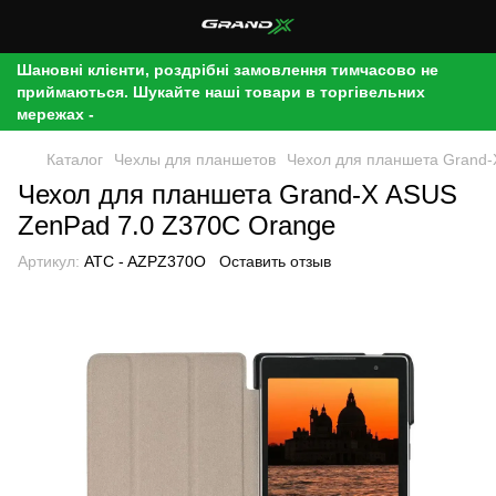
Шановні клієнти, роздрібні замовлення тимчасово не
приймаються. Шукайте наші товари в торгівельних
мережах -
Каталог
Чехлы для планшетов
Чехол для планшета Grand-
Чехол для планшета Grand-X ASUS
ZenPad 7.0 Z370C Orange
Артикул:
ATC - AZPZ370O
Оставить отзыв