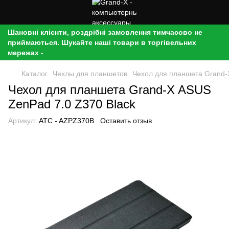
Шановні клієнти, роздрібні замовлення тимчасово не
приймаються. Шукайте наші товари в торгівельних
мережах -
Каталог
Чехлы для планшетов
Чехол для планшета Grand-
Чехол для планшета Grand-X ASUS
ZenPad 7.0 Z370 Black
Артикул:
ATC - AZPZ370B
Оставить отзыв