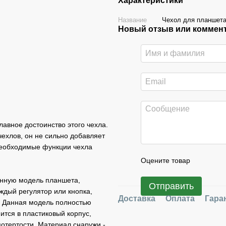
Характеристики
Название
Чехол для планшета
Новый отзыв или коммен
авное достоинство этого чехла.
ехлов, он не сильно добавляет
 необходимые функции чехла
Оцените товар
анную модель планшета,
Отправить
ждый регулятор или кнопка,
Доставка
Оплата
Гара
ы. Данная модель полностью
ится в пластиковый корпус,
отертости. Материал снаружи -