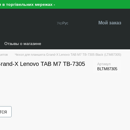
 в торгівельних мережах -
Мой заказ
Укр
Рус
Отзывы о магазине
шетов
Чехол для планшета Grand-X Lenovo TAB M7 TB-7305 Black (LTM87305)
rand-X Lenovo TAB M7 TB-7305
Артикул
BLTM87305
тся