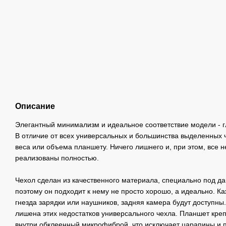
Описание
Элегантный минимализм и идеальное соответствие модели - гл
В отличие от всех универсальных и большинства выделенных ч
веса или объема планшету. Ничего лишнего и, при этом, все
реализованы полностью.
Чехол сделан из качественного материала, специально под д
поэтому он подходит к нему не просто хорошо, а идеально. Ка
гнезда зарядки или наушников, задняя камера будут доступн
лишена этих недостатков универсального чехла. Планшет креп
внутри обклеенный микрофиброй, что исключает царапины и п