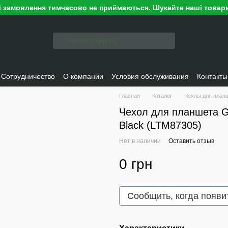
ні замовлення тимчасово не приймаються. Шукайте наші товари
Сотрудничество
О компании
Условия обслуживания
Контакты
Главная
Каталог
Чехлы для план
Чехол для планшета G
Black (LTM87305)
Нет в наличии
Оставить отзыв
0 грн
Сообщить, когда появи