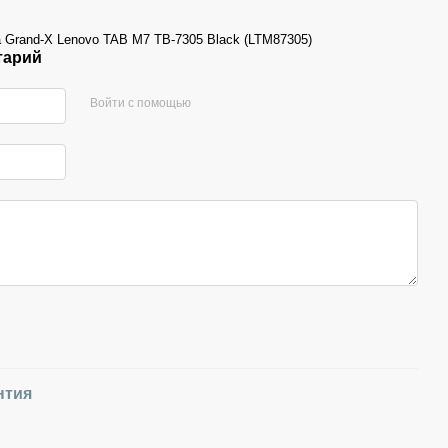
 Grand-X Lenovo TAB M7 TB-7305 Black (LTM87305)
тарий
Войти с помощью
нтия