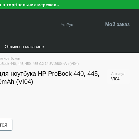
 в торгівельних мережах -
Мой заказ
Укр
Рус
Отзывы о магазине
ля ноутбуков
Book 440, 445, 450, 455 G2 14.8V 2600mAh (VI04)
ля ноутбука HP ProBook 440, 445,
Артикул
VI04
0mAh (VI04)
тся