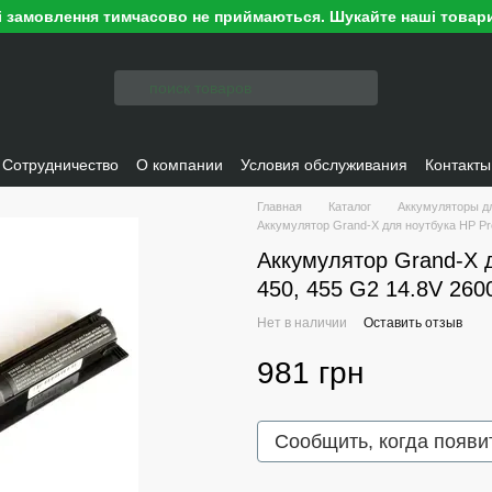
ні замовлення тимчасово не приймаються. Шукайте наші товари
Сотрудничество
О компании
Условия обслуживания
Контакты
Главная
Каталог
Аккумуляторы д
Аккумулятор Grand-X для ноутбука HP Pro
Аккумулятор Grand-X д
450, 455 G2 14.8V 260
Нет в наличии
Оставить отзыв
981 грн
Сообщить, когда появи