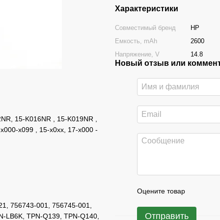
Характеристики
Совместимый бренд
HP
Емкость, mAh
2600
Напряжение, V
14.8
Новый отзыв или коммен
12NR, 15-K016NR , 15-K019NR ,
x000-x099 , 15-x0xx, 17-x000 -
Оцените товар
1, 756743-001, 756745-001,
Отправить
N-LB6K, TPN-Q139, TPN-Q140,