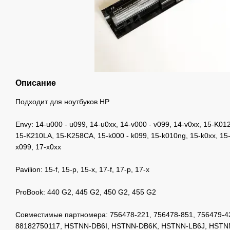
Описание
Подходит для ноутбуков HP
Envy: 14-u000 - u099, 14-u0xx, 14-v000 - v099, 14-v0xx, 15-K0
15-K210LA, 15-K258CA, 15-k000 - k099, 15-k010ng, 15-k0xx, 15-
x099, 17-x0xx
Pavilion: 15-f, 15-p, 15-x, 17-f, 17-p, 17-x
ProBook: 440 G2, 445 G2, 450 G2, 455 G2
Совместимые партномера: 756478-221, 756478-851, 756479-42
88182750117, HSTNN-DB6I, HSTNN-DB6K, HSTNN-LB6J, HSTN