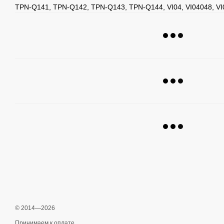
TPN-Q141, TPN-Q142, TPN-Q143, TPN-Q144, VI04, VI04048, VI
© 2014—2026
Принимаем к оплате