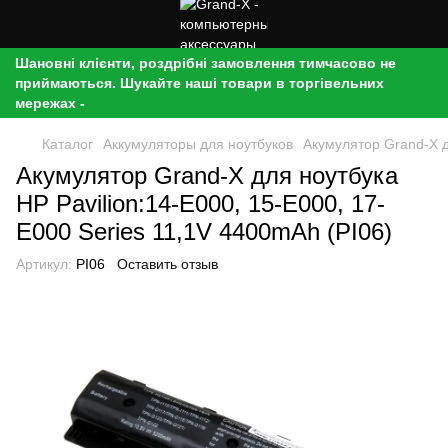
Шановні клієнти, роздрібні замовлення тимчасово не
приймаються. Шукайте наші товари в торгівельних
мережах -
Каталог
Аккумуляторы для ноутбуков
Акумулятор Grand-X д
Акумулятор Grand-X для ноутбука
HP Pavilion:14-E000, 15-E000, 17-
E000 Series 11,1V 4400mAh (PI06)
Артикул:
PI06
Оставить отзыв