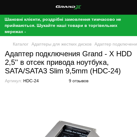
Шановні клієнти, роздрібні замовлення тимчасово не
приймаються. Шукайте наші товари в торгівельних
мережах -
Каталог
Адаптеры для жестких дисков
Адаптер подключения
Адаптер подключения Grand - X HDD
2,5'' в отсек привода ноутбука,
SATA/SATA3 Slim 9,5mm (HDC-24)
Артикул:
HDC-24
9 отзывов