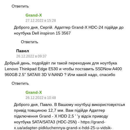
Ответить
Grand-X
27.12.2022 в 15:28
Доброго дня, Сергій. Адаптер Grand-X HDC-24 підійде до
ноутбука Dell inspiron 15 3567
Ответить
Павел
26.12.2022 в 09:37
Добрый день, подойдёт ли такой переходник для ноутбука
Lenovo Thinkpad Edge E530 и чтобы поставить SSDNow A400
960GB 2.5" SATAIII 3D V-NAND ? Или какой надо, спасибо
Ответить
Grand-X
26.12.2022 в 10:48
Доброго дня, Павло. В Вашому ноутбуці використовуєтсья
привід товщиною 12,7 мм. Вам підійде Адаптер
підключення Grand - X HDD 2,5 ' 'у відсік приводу
ноутбука SATA/SATA3 (HDC-25N) -
https://grand-
x.ua/adapter-pidkluchennya-grand-x-hdd-25-u-vidsik-