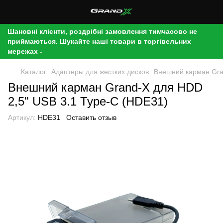
Шановні клієнти, роздрібні замовлення тимчасово не
приймаються. Шукайте наші товари в торгівельних
мережах -
Каталог
Адаптеры для жестких дисков
Внешний карман Gra
Внешний карман Grand-X для HDD
2,5" USB 3.1 Type-C (HDE31)
Артикул:
HDE31
Оставить отзыв