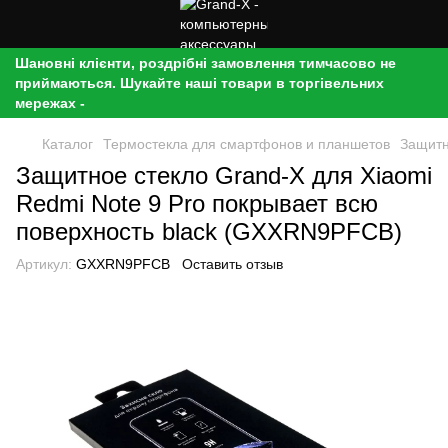
Шановні клієнти, роздрібні замовлення тимчасово не
приймаються. Шукайте наші товари в торгівельних
мережах -
Каталог
Термостекла для смартфонов и планшетов
Защитн
Защитное стекло Grand-X для Xiaomi
Redmi Note 9 Pro покрывает всю
поверхность black (GXXRN9PFCB)
Артикул:
GXXRN9PFCB
Оставить отзыв