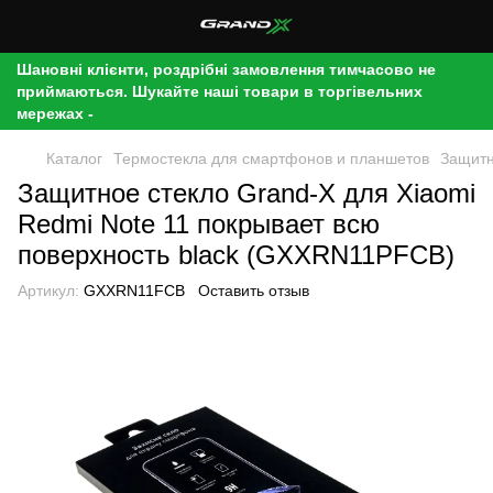
Шановні клієнти, роздрібні замовлення тимчасово не
приймаються. Шукайте наші товари в торгівельних
мережах -
Каталог
Термостекла для смартфонов и планшетов
Защитн
Защитное стекло Grand-X для Xiaomi
Redmi Note 11 покрывает всю
поверхность black (GXXRN11PFCB)
Артикул:
GXXRN11FCB
Оставить отзыв