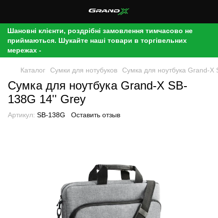
Шановні клієнти, роздрібні замовлення тимчасово не
приймаються. Шукайте наші товари в торгівельних
мережах -
Каталог
Сумки для нотубуков
Сумка для ноутбука Grand-X 
Сумка для ноутбука Grand-X SB-
138G 14'' Grey
Артикул:
SB-138G
Оставить отзыв