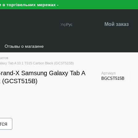
 в торгівельних мережах -
Мой заказ
Укр
Рус
Отзывы о магазине
шетов
axy Tab A 10.1 T515 Carbon Black (GCST515B)
rand-X Samsung Galaxy Tab A
Артикул
BGCST515B
k (GCST515B)
тся