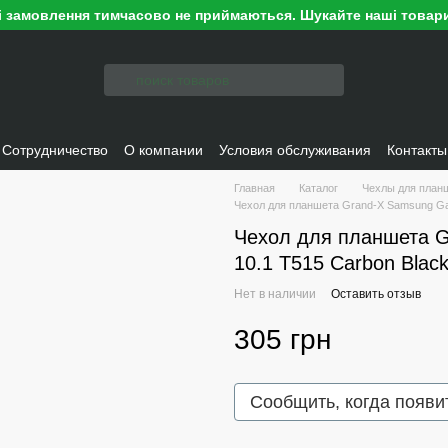
ні замовлення тимчасово не приймаються. Шукайте наші товари
Сотрудничество
О компании
Условия обслуживания
Контакты
Главная
Каталог
Чехлы для план
Чехол для планшета Grand-X Samsung Gal
Чехол для планшета G
10.1 T515 Carbon Blac
Нет в наличии
Оставить отзыв
305 грн
Сообщить, когда появи