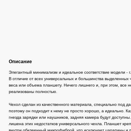
Описание
Элегантный минимализм и идеальное соответствие модели - гл
В отличие от всех универсальных и большинства выделенных ч
веса или объема планшету. Ничего лишнего и, при этом, все
реализованы полностью.
Чехол сделан из качественного материала, специально под д
поэтому он подходит к нему не просто хорошо, а идеально. Ка
гнезда зарядки или наушников, задняя камера будут доступн
лишена этих недостатков универсального чехла. Планшет креп
внутри обклеенный микрофиброй, что исключает царапины и п