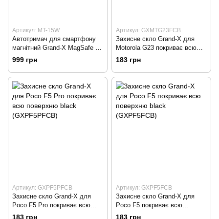
Артикул: MT-15W
Артикул: GXMTG23FCB
Автотримач для смартфону
Захисне скло Grand-X для
магнітний Grand-X MagSafe з
Motorola G23 покриває всю
зарядкою (кріплення на
поверхню black
999 грн
183 грн
дефлектор) MT-15W
(GXMTG23FCB)
Артикул: GXPF5PFCB
Артикул: GXPF5FCB
Захисне скло Grand-X для
Захисне скло Grand-X для
Poco F5 Pro покриває всю
Poco F5 покриває всю
поверхню black (GXPF5PFCB)
поверхню black (GXPF5FCB)
183 грн
183 грн