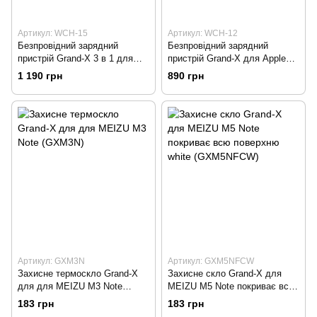
Артикул: WCH-15
Артикул: WCH-12
Безпровідний зарядний
Безпровідний зарядний
пристрій Grand-X 3 в 1 для
пристрій Grand-X для Apple
Apple iPhone, Watch, Airpods
iPhone и Android WCH-12
1 190 грн
890 грн
WCH-15
Артикул: GXM3N
Артикул: GXM5NFCW
Захисне термоскло Grand-X
Захисне скло Grand-X для
для для MEIZU M3 Note
MEIZU M5 Note покриває всю
(GXM3N)
поверхню white (GXM5NFCW)
183 грн
183 грн