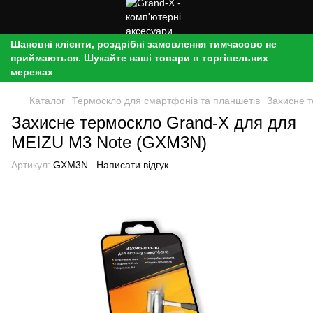
Шановні клієнти, роздрібні замовлення тимчасово не
приймаються. Шукайте наші товари в торгівельних
мережах
Каталог
Термоскло для смартфонів та планшетів
Захисне 
Захисне термоскло Grand-X для для
MEIZU M3 Note (GXM3N)
Артикул:
GXM3N
Написати відгук