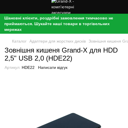
Шановні клієнти, роздрібні замовлення тимчасово не
приймаються. Шукайте наші товари в торгівельних
мережах
Каталог
Адаптери для жорстких дисків
Зовнішня кишеня Gr
Зовнішня кишеня Grand-X для HDD
2,5" USB 2,0 (HDE22)
Артикул:
HDE22
Написати відгук