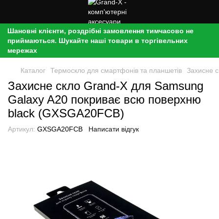
Шановні клієнти, роздрібні замовлення тимчасово не
приймаються. Шукайте наші товари в торгівельних
мережах
Каталог
Термоскло для смартфонів та планшетів
Захисне 
Захисне скло Grand-X для Samsung
Galaxy A20 покриває всю поверхню
black (GXSGA20FCB)
Артикул:
GXSGA20FCB
Написати відгук