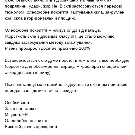
подряпини, удари, жир і ін. В склі застосовуються передові
технології: олеофобне покриття, гартування скла, закруглені
краї скла в горизонтальній площині.
Олеофобне покриття мінімізує сліди від пальців.
Жорсткість скла відповідає класу 9H, це стало можливо
завдяки застосування методу загартування.
Рівень прозорості досягає практично 100%
Встановлюється скло дуже просто, в комплекті є все необхідне
(серветка для обезжирення екрану, мікрофібра і спеціальний
стікер для зняття пилу)
Після інсталяції скло надійно з'єднується з екраном пристрою і
передає ваші дотики точно і швидко.
Особливості:
Закалене стекло
Міцність 9Н
Олеофобне покриття
Високий рівень прозорості