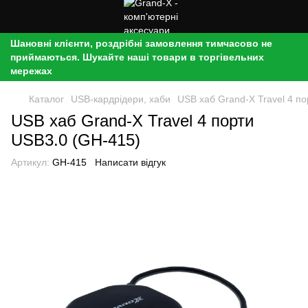
Шановні клієнти, роздрібні замовлення тимчасово не
приймаються. Шукайте наші товари в торгівельних
мережах
Каталог
USB-кардрідери, хаби
USB хаб Grand-X Travel 4 п
USB хаб Grand-X Travel 4 порти
USB3.0 (GH-415)
Артикул:
GH-415
Написати відгук