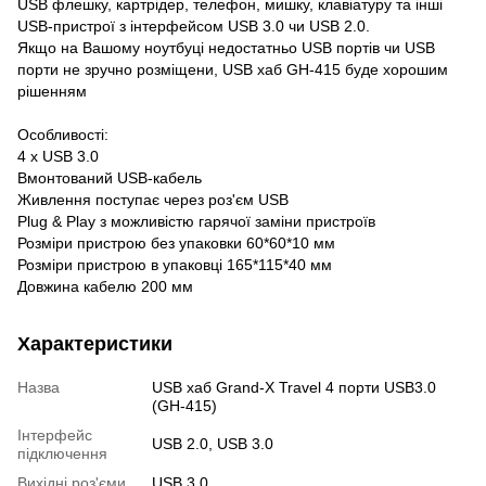
USB флешку, картрідер, телефон, мишку, клавіатуру та інші
USB-пристрої з інтерфейсом USB 3.0 чи USB 2.0.
Якщо на Вашому ноутбуці недостатньо USB портів чи USB
порти не зручно розміщени, USB хаб GH-415 буде хорошим
рішенням
Особливості:
4 x USB 3.0
Вмонтований USB-кабель
Живлення поступає через роз'єм USB
Plug & Play з можливістю гарячої заміни пристроїв
Розміри пристрою без упаковки 60*60*10 мм
Розміри пристрою в упаковці 165*115*40 мм
Довжина кабелю 200 мм
Характеристики
Назва
USB хаб Grand-X Travel 4 порти USB3.0
(GH-415)
Інтерфейс
USB 2.0, USB 3.0
підключення
Вихідні роз'єми
USB 3.0