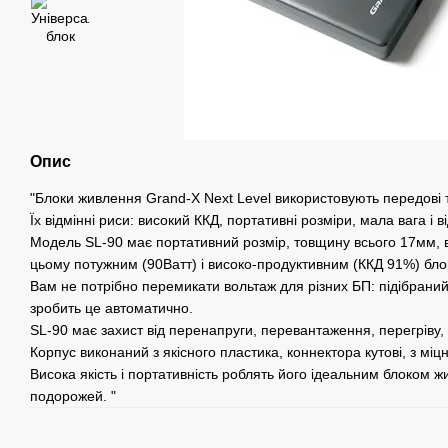
Опис
"Блоки живлення Grand-X Next Level використовують передові т
Їх відмінні риси: високий ККД, портативні розміри, мала вага і ві
Модель SL-90 має портативний розмір, товщину всього 17мм, 
цьому потужним (90Ватт) і високо-продуктивним (ККД 91%) бл
Вам не потрібно перемикати вольтаж для різних БП: підібраний
зробить це автоматично.
SL-90 має захист від перенапруги, перевантаження, перегріву,
Корпус виконаний з якісного пластика, коннектора кутові, з міц
Висока якість і портативність роблять його ідеальним блоком ж
подорожей. "