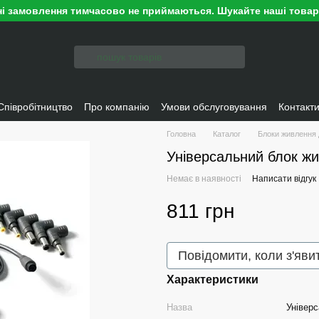
ні замовлення тимчасово не приймаються. Шукайте наші това
Співробітництво
Про компанію
Умови обслуговування
Контакт
Головна
Каталог
Блоки живлення 
Універсальний блок жи
Немає в наявності
Написати відгук
811 грн
Повідомити, коли з'яви
Характеристики
Назва
Універс