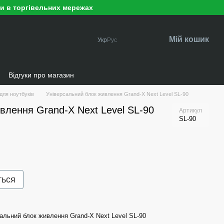
ри в торгівельних мережах
Мій кошик
Укр
Рус
и
Відгуки про магазин
для ноутбуків
Універсальний блок живлення Grand-X Next Level SL-90
влення Grand-X Next Level SL-90
Артикул
SL-90
ться
альний блок живлення Grand-X Next Level SL-90