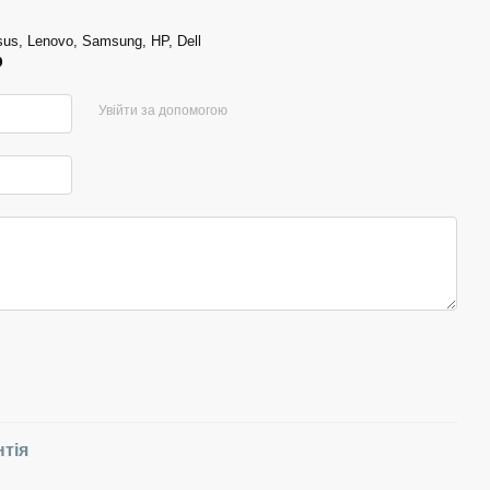
sus, Lenovo, Samsung, HP, Dell
р
Увійти за допомогою
нтія