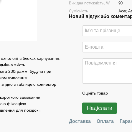
Вихідна потужність, W
90
Сумісність
Acer, A
Новий відгук або комента
ехнології в блоках харчування.
дмінна якість.
вага 230грамм, будучи при
оком живлення.
 згідно з таблицею коннектор
Оцініть товар
 короткого замикання.
ною фіксацією.
Надіслати
ивлення для поїздок і
Доставка
Оплата
Гара