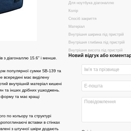
Для ноутбука діагоналлю
Колір
Спосіб закриття
Матеріал
Внутрішня ширина під пристрій
Внутрішня глибина під пристрій
Внутрішня висота під пристрій
Новий відгук або комента
в з діагоналлю 15.6" і менше.
дом популярної сумки SB-139 та
ле всередині має виділену
ртий внутрішній матеріал кишені
пин та інших дрібних ушкоджень.
 форму та має кращі
го по кольору та структурі
ропоглинаючі вставки в стінках
овлені з штучної шкіри додають