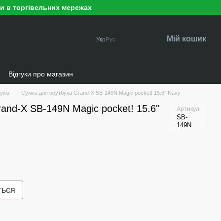
ри в торгівельних мережах
Мій кошик
Укр
Рус
и
Відгуки про магазин
уків
Сумка для ноутбука Grand-X SB-149N Magic pocket! 15.6'' Navy
and-X SB-149N Magic pocket! 15.6''
Артикул
SB-
149N
ться