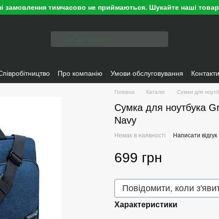
ні замовлення тимчасово не приймаються. Шукайте наші това
Співробітництво
Про компанію
Умови обслуговування
Контакт
Головна
Каталог
Сумки для ноутб
Сумка для ноутбука Gr
Navy
Немає в наявності
Написати відгук
699 грн
Повідомити, коли з'яви
Характеристики