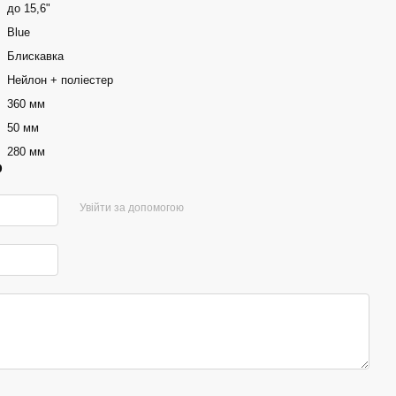
до 15,6"
Blue
Блискавка
Нейлон + поліестер
360 мм
50 мм
280 мм
р
Увійти за допомогою