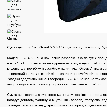
Опис
Сумка для ноутбука Grand-X SB-149 підходить для всіх ноутбукі
Модель SB-149 - наша найновіша розробка, яка по суті є гібри
чохла SL-15. Ззовні вона не відрізняється від моделі SB-139, а
кишеню для ноутбуку із застібкою на липучці. Окремої уваги ва
- приємний на дотик, він відмінно захистить ноутбук від подря
Завдяки додатковій кишені всередині SB-149 ще краще тримає
амортизаційні властивості у порівнянні з класичною SB-139.
Сумка виготовлена з сучасного матеріалу, зовнішня сторона яко
нагадує денімову тканину, а внутрішня - водовідштовхуюча. Уда
захищають ноутбук від ударів і тримають форму, а ручки вигот