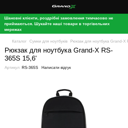
Шановні клієнти, роздрібні замовлення тимчасово не
приймаються. Шукайте наші товари в торгівельних
мережах
Каталог
Сумки для ноутбуків
Рюкзак для ноутбука Grand-X 
Рюкзак для ноутбука Grand-X RS-
365S 15,6'
Артикул:
RS-365S
Написати відгук