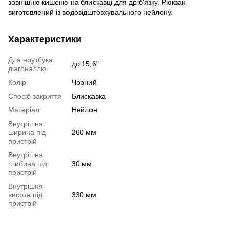
зовнішню кишеню на блискавці для дріб'язку. Рюкзак
виготовлений із водовідштовхувального нейлону.
Характеристики
Для ноутбука
до 15,6"
діагоналлю
Колір
Чорний
Спосіб закриття
Блискавка
Матеріал
Нейлон
Внутрішня
ширина під
260 мм
пристрій
Внутрішня
глибина під
30 мм
пристрій
Внутрішня
висота під
330 мм
пристрій