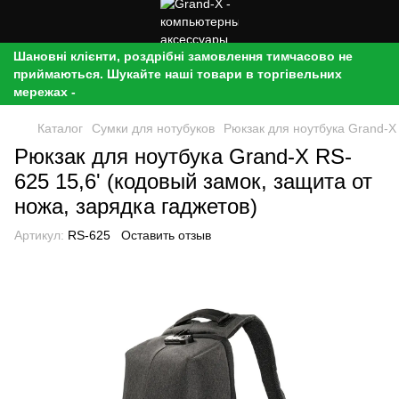
Шановні клієнти, роздрібні замовлення тимчасово не
приймаються. Шукайте наші товари в торгівельних
мережах -
Каталог
Сумки для нотубуков
Рюкзак для ноутбука Grand-X 
Рюкзак для ноутбука Grand-X RS-
625 15,6' (кодовый замок, защита от
ножа, зарядка гаджетов)
Артикул:
RS-625
Оставить отзыв