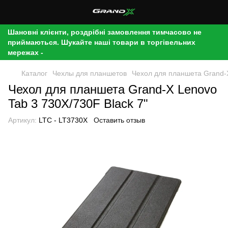
Шановні клієнти, роздрібні замовлення тимчасово не
приймаються. Шукайте наші товари в торгівельних
мережах -
Каталог
Чехлы для планшетов
Чехол для планшета Grand-X
Чехол для планшета Grand-X Lenovo
Tab 3 730X/730F Black 7"
Артикул:
LTC - LT3730X
Оставить отзыв