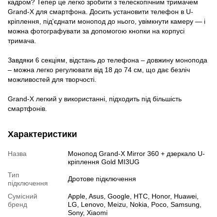
кадром? Тепер це легко зробити з телескопічним тримачем
Grand-X для смартфона. Досить установити телефон в U-
кріплення, під'єднати монопод до нього, увімкнути камеру — і
можна фотографувати за допомогою кнопки на корпусі
тримача.
Завдяки 6 секціям, відстань до телефона – довжину монопода
– можна легко регулювати від 18 до 74 см, що дає безліч
можливостей для творчості.
Grand-X легкий у використанні, підходить під більшість
смартфонів.
Характеристики
Назва
Монопод Grand-X Mirror 360 + дзеркало U-
кріплення Gold MI3UG
Тип
Дротове підключення
підключення
Сумісний
Apple, Asus, Google, HTC, Honor, Huawei,
бренд
LG, Lenovo, Meizu, Nokia, Poco, Samsung,
Sony, Xiaomi