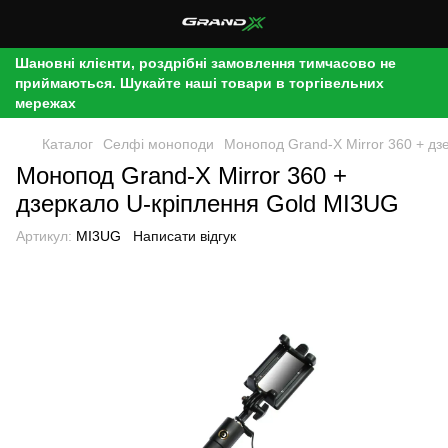
Шановні клієнти, роздрібні замовлення тимчасово не
приймаються. Шукайте наші товари в торгівельних
мережах
Каталог
Селфі моноподи
Монопод Grand-X Mirror 360 + дз
Монопод Grand-X Mirror 360 +
дзеркало U-кріплення Gold MI3UG
Артикул:
MI3UG
Написати відгук