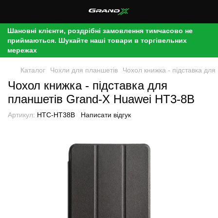
Шановні клієнти, роздрібні замовлення тимчасово не
приймаються. Шукайте наші товари в торгівельних
мережах
Каталог
Чохли для планшетів
Чохол книжка - підставка дл
Чохол книжка - підставка для
планшетів Grand-X Huawei HT3-8B
Артикул:
HTC-HT38B
Написати відгук