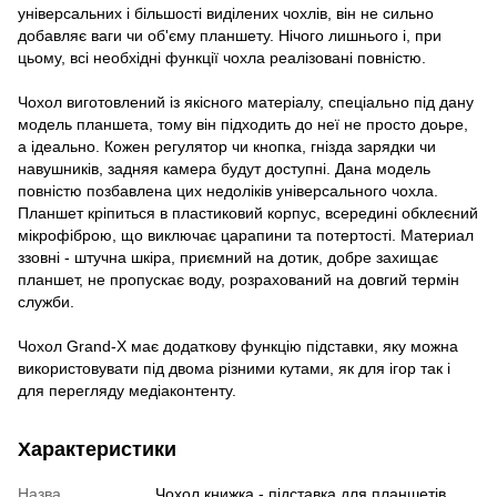
універсальних і більшості виділених чохлів, він не сильно
добавляє ваги чи об'єму планшету. Нічого лишнього і, при
цьому, всі необхідні функції чохла реалізовані повністю.
Чохол виготовлений із якісного матеріалу, спеціально під дану
модель планшета, тому він підходить до неї не просто доьре,
а ідеально. Кожен регулятор чи кнопка, гнізда зарядки чи
навушників, задняя камера будут доступні. Дана модель
повністю позбавлена цих недоліків універсального чохла.
Планшет кріпиться в пластиковий корпус, всередині обклеєний
мікрофіброю, що виключає царапини та потертості. Материал
ззовні - штучна шкіра, приємний на дотик, добре захищає
планшет, не пропускає воду, розрахований на довгий термін
служби.
Чохол Grand-X має додаткову функцію підставки, яку можна
використовувати під двома різними кутами, як для ігор так і
для перегляду медіаконтенту.
Характеристики
Назва
Чохол книжка - підставка для планшетів