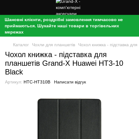
Шановні клієнти, роздрібні замовлення тимчасово не
приймаються. Шукайте наші товари в торгівельних
мережах
Каталог
Чохли для планшетів
Чохол книжка - підставка для
Чохол книжка - підставка для
планшетів Grand-X Huawei HT3-10
Black
Артикул:
HTC-HT310B
Написати відгук