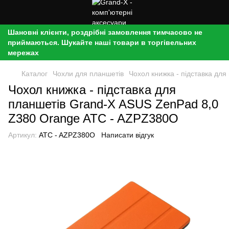
Шановні клієнти, роздрібні замовлення тимчасово не
приймаються. Шукайте наші товари в торгівельних
мережах
Каталог
Чохли для планшетів
Чохол книжка - підставка дл
Чохол книжка - підставка для
планшетів Grand-X ASUS ZenPad 8,0
Z380 Orange ATC - AZPZ380O
Артикул:
ATC - AZPZ380O
Написати відгук