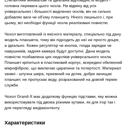
головна перевага цього чохла. На відміну від усіх
універсальних і більшості виділених чохлів, він не сильно
добавляє ваги чи об'єму планшету. Нічого лишнього і, при
цьому, всі необхідні функції чохла реалізовані повністю.
Чохол виготовлений із якісного матеріалу, спеціально під дану
модель планшета, тому він підходить до неї не просто доьре,
а ідеально. Кожен регулятор чи кнопка, гнізда зарядки чи
навушників, задняя камера будут доступні. Дана модель
повністю позбавлена цих недоліків універсального чохла.
Планшет кріпиться в пластиковий корпус, всередині обклеєний
мікрофіброю, що виключає царапини та потертості. Материал
ззовні - штучна шкіра, приємний на дотик, добре захищає
планшет, не пропускає воду, розрахований на довгий термін
служби.
Чохол Grand-X має додаткову функцію підставки, яку можна
використовувати під двома різними кутами, як для ігор так і
для перегляду медіаконтенту.
Характеристики