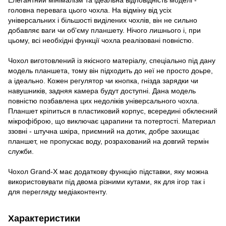
головна перевага цього чохла. На відміну від усіх
універсальних і більшості виділених чохлів, він не сильно
добавляє ваги чи об'єму планшету. Нічого лишнього і, при
цьому, всі необхідні функції чохла реалізовані повністю.
Чохол виготовлений із якісного матеріалу, спеціально під дану
модель планшета, тому він підходить до неї не просто доьре,
а ідеально. Кожен регулятор чи кнопка, гнізда зарядки чи
навушників, задняя камера будут доступні. Дана модель
повністю позбавлена цих недоліків універсального чохла.
Планшет кріпиться в пластиковий корпус, всередині обклеєний
мікрофіброю, що виключає царапини та потертості. Материал
ззовні - штучна шкіра, приємний на дотик, добре захищає
планшет, не пропускає воду, розрахований на довгий термін
служби.
Чохол Grand-X має додаткову функцію підставки, яку можна
використовувати під двома різними кутами, як для ігор так і
для перегляду медіаконтенту.
Характеристики