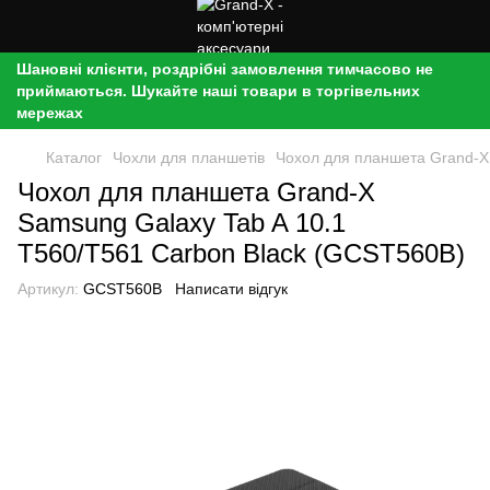
Шановні клієнти, роздрібні замовлення тимчасово не
приймаються. Шукайте наші товари в торгівельних
мережах
Каталог
Чохли для планшетів
Чохол для планшета Grand-X
Чохол для планшета Grand-X
Samsung Galaxy Tab A 10.1
T560/T561 Carbon Black (GCST560B)
Артикул:
GCST560B
Написати відгук