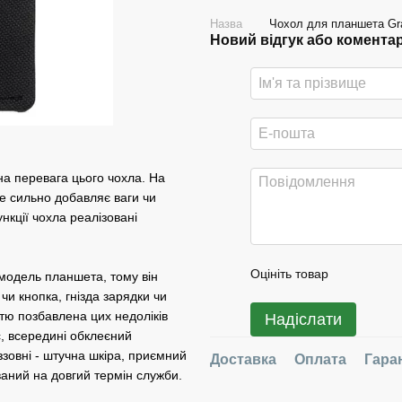
Назва
Чохол для планшета Gra
Новий відгук або комента
вна перевага цього чохла. На
 не сильно добавляє ваги чи
ункції чохла реалізовані
Оцініть товар
 модель планшета, тому він
чи кнопка, гнізда зарядки чи
тю позбавлена цих недоліків
Надіслати
с, всередині обклеєний
зовні - штучна шкіра, приємний
Доставка
Оплата
Гара
ваний на довгий термін служби.