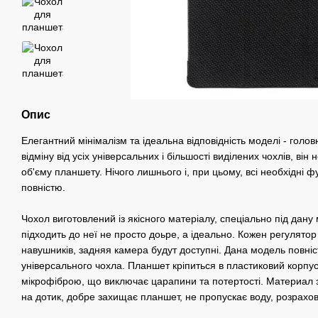
Опис
Елегантний мінімалізм та ідеальна відповідність моделі - голо
відміну від усіх універсальних і більшості виділених чохлів, він
об'єму планшету. Нічого лишнього і, при цьому, всі необхідні ф
повністю.
Чохол виготовлений із якісного матеріалу, спеціально під дану
підходить до неї не просто доьре, а ідеально. Кожен регулятор 
навушників, задняя камера будут доступні. Дана модель повніс
універсального чохла. Планшет кріпиться в пластиковий корпу
мікрофіброю, що виключає царапини та потертості. Материал з
на дотик, добре захищає планшет, не пропускає воду, розрахо