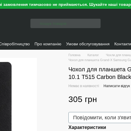
ні замовлення тимчасово не приймаються. Шукайте наші това
Співробітництво
Про компанію
Умови обслуговування
Контакт
Головна
Каталог
Чохли для планш
Чохол для планшета Grand-X Samsung Gal
Чохол для планшета G
10.1 T515 Carbon Blac
Немає в наявності
Написати відгук
305 грн
Повідомити, коли з'яви
Характеристики