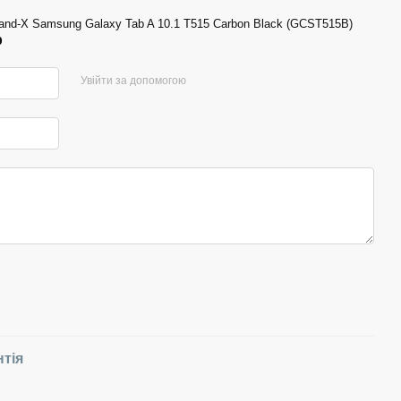
nd-X Samsung Galaxy Tab A 10.1 T515 Carbon Black (GCST515B)
р
Увійти за допомогою
нтія