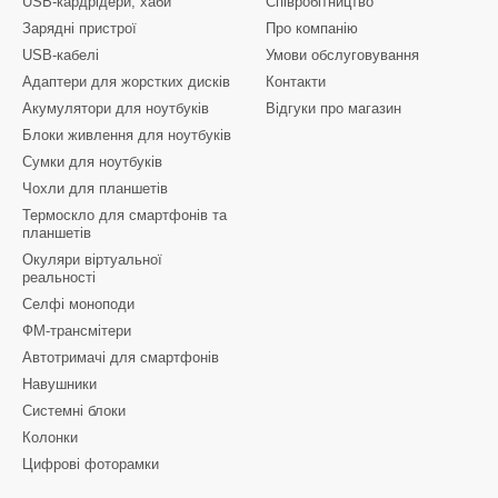
USB-кардрідери, хаби
Співробітництво
Зарядні пристрої
Про компанію
USB-кабелі
Умови обслуговування
Адаптери для жорстких дисків
Контакти
Акумулятори для ноутбуків
Відгуки про магазин
Блоки живлення для ноутбуків
Сумки для ноутбуків
Чохли для планшетів
Термоскло для смартфонів та
планшетів
Окуляри віртуальної
реальності
Селфі моноподи
ФМ-трансмітери
Автотримачі для смартфонів
Навушники
Системні блоки
Колонки
Цифрові фоторамки