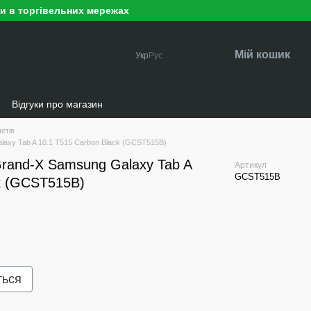
ри в торгівельних мережах
Мій кошик
Укр
Рус
и
Відгуки про магазин
етів
axy Tab A 10.1 T515 Carbon Black (GCST515B)
rand-X Samsung Galaxy Tab A
Артикул
GCST515B
k (GCST515B)
ться