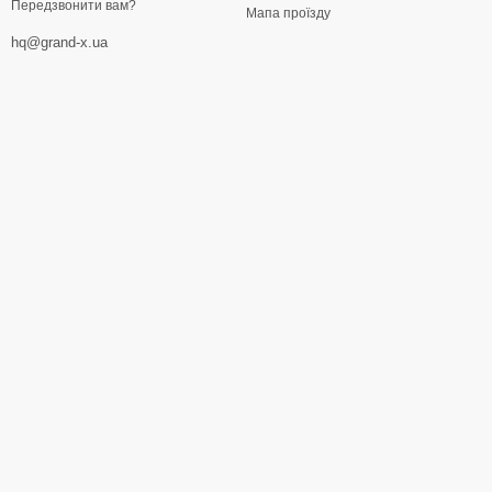
Передзвонити вам?
Мапа проїзду
hq@grand-x.ua