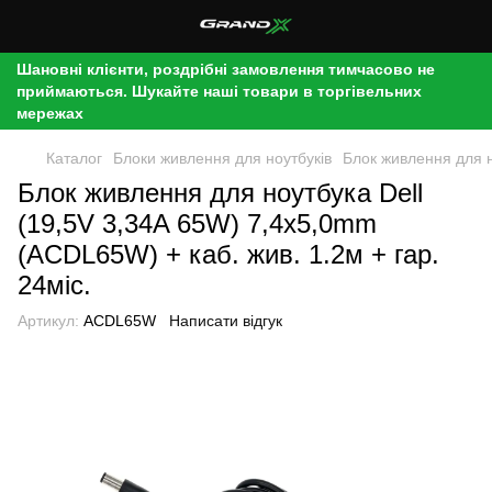
Шановні клієнти, роздрібні замовлення тимчасово не
приймаються. Шукайте наші товари в торгівельних
мережах
Каталог
Блоки живлення для ноутбуків
Блок живлення для н
Блок живлення для ноутбука Dell
(19,5V 3,34A 65W) 7,4x5,0mm
(ACDL65W) + каб. жив. 1.2м + гар.
24міс.
Артикул:
ACDL65W
Написати відгук