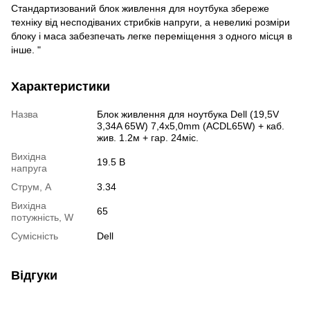
Стандартизований блок живлення для ноутбука збереже
техніку від несподіваних стрибків напруги, а невеликі розміри
блоку і маса забезпечать легке переміщення з одного місця в
інше. "
Характеристики
Назва
Блок живлення для ноутбука Dell (19,5V
3,34A 65W) 7,4x5,0mm (ACDL65W) + каб.
жив. 1.2м + гар. 24міс.
Вихідна
19.5 В
напруга
Струм, A
3.34
Вихідна
65
потужність, W
Сумісність
Dell
Відгуки