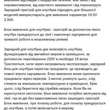
перевантаження, від короткого замикання і від перенапруги.
Зарядний пристрій для ноутбука підходить для більшості
моделей використовують для живлення параметри 19.5V
3.34A.
Блок живлення для ноутбука - пристрій за допомогою якого
ноутбук приєднується до лінії і накопичує харчування для
тривалої роботи в незалежному режимі.
Зарядний для ноутбука дає можливість ноутбуку
функціонувати від звичайної мережі в приміщенні, за
допомогою перетворення 220V в необхідні 19 вольт.
Трапляється, коли через неправильну експлуатацію, зарядний
блок для ноутбука перестає працювати, це призводить до
повної втрати харчування. Блок живлення може припинити
працювати через перегрів. З метою уникнути цього, слід
стежити за зовнішньою температурою в приміщенні. Крім
цього, слід берегтися від стрибків напруги. Коли Ви не
користуєтеся лептопом, блок живлення потрібно витягувати від
лінії, так як дія без завантаження легко зашкодить пристрій.
Блок живлення, при початку роботи, для початку приєднується
до ноутбука, а потім включається в мережу.