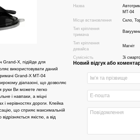
Назва
Автотрим
МТ-04
Місце встановлення
Скло, То
Тип кріплення
Вакуумни
тримача
Тип кріплення
Магніт
девайса
Сумісність
Зі смар
ч Grand-X, підійде для
Новий відгук або комента
воляє використовувати даний
тримачі Grand-X MT-04
ирокому діапазоні, що дозволяє
м руки Ви можете легко
ьне і навпаки, а міцні
х і нерівностях дороги. Клейка
ксацію, що сприяє максимальній
 відрізняється якістю, а від