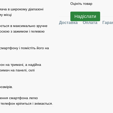
Оцініть товар
мача в широкому діапазоні
у місці
Надіслати
Доставка
Оплата
Гара
юється в максимально зручне
соскою з зажимом і гелевою
смартфону і помістіть його на
он на тримачі, а надійна
римач на панелі, склі
озмірів.
оження смартфона легко
телефон кріпиться і знімається.