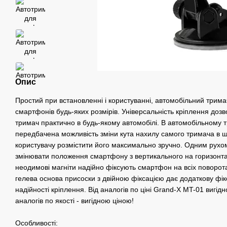
Опис
Простий при встановленні і користуванні, автомобільний трима
смартфонів будь-яких розмірів. Універсальність кріплення доз
тримач практично в будь-якому автомобілі. В автомобільному 
передбачена можливість зміни кута нахилу самого тримача в ш
користувачу розмістити його максимально зручно. Одним рухо
змінювати положення смартфону з вертикального на горизонтал
неодимові магніти надійно фіксують смартфон на всіх поворота
гелева основа присоски з двійною фіксацією дає додаткову фі
надійності кріплення. Від аналогів по ціні Grand-X MT-01 вигідно
аналогів по якості - вигідною ціною!
Особливості: