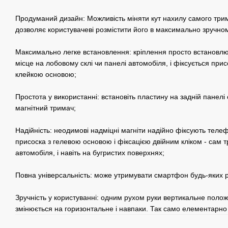
Продуманий дизайн: Можливість міняти кут нахилу самого три
дозволяє користувачеві розмістити його в максимально зручном
Максимально легке встановлення: кріплення просто встановл
місце на лобовому склі чи панелі автомобіля, і фіксується при
клейкою основою;
Простота у використанні: встановіть пластину на задній панелі 
магнітний тримач;
Надійність: неодимові надміцні магніти надійно фіксують телеф
присоска з гелевою основою і фіксацією двійним кліком - сам т
автомобіля, і навіть на бугристих поверхнях;
Повна універсальність: може утримувати смартфон будь-яких р
Зручність у користуванні: одним рухом руки вертикальне пол
змінюється на горизонтальне і навпаки. Так само елементарно 