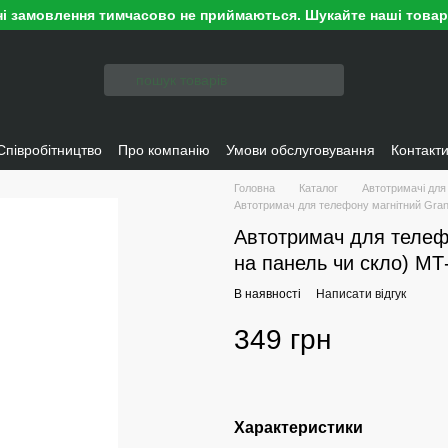
ні замовлення тимчасово не приймаються. Шукайте наші това
Співробітництво
Про компанію
Умови обслуговування
Контакт
Головна
Каталог
Автотримачі для
Автотримач для телефону магнітний Grand
Автотримач для телефо
на панель чи скло) МТ
В наявності
Написати відгук
349 грн
Характеристики