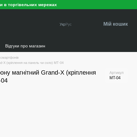
ри в торгівельних мережах
Мій кошик
Укр
Рус
и
Відгуки про магазин
 смартфонів
-X (кріплення на панель чи скло) МТ-04
ну магнітний Grand-X (кріплення
Артикул
MT-04
-04