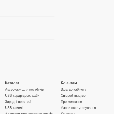
Каталог
Клієнтам
Аксесуари для ноутбуків
Вхід до кабінету
USB-кардрідери, хаби
Співробітництво
Зарядні пристрої
Про компанію
USB-кабелі
Умови обслуговування
Адаптери для жорстких дисків
Контакти