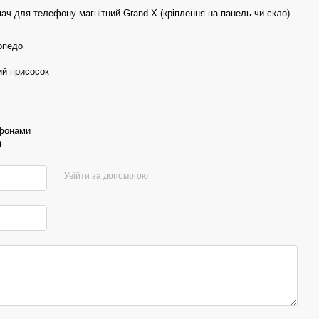
ач для телефону магнітний Grand-X (кріплення на панель чи скло)
рпедо
й присосок
тфонами
р
Увійти за допомогою