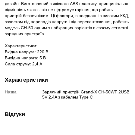
дизайн. Виготовлений з якісного ABS пластику, принципіальна
відмінність якого - він не підтримує горіння, що робить
пристрій безпечнішим. Ці фактори, в поєднанні з високим ККД,
захистом від перепадів напруги і від перевантаження, роблять
модель CH-50 одним з найкращих варіантів в своєму сегменті
зарядних пристроїв.
Xарактеристики:
Вхідна напруга: 220 В
Вихідна напруга: 5 В
Сила струму: 2,4 A
Характеристики
Назва
Зарялний пристрій Grand-X CH-50WT 2USB
5V 2,4A з кабелем Type C
Відгуки