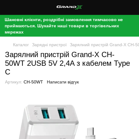
Шановні клієнти, роздрібні замовлення тимчасово не
приймаються. Шукайте наші товари в торгівельних
мережах
Каталог
Зарядні пристрої
Зарялний пристрій Grand-X CH-5
Зарялний пристрій Grand-X CH-
50WT 2USB 5V 2,4A з кабелем Type
C
Артикул:
CH-50WT
Написати відгук