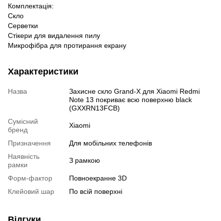
Комплектація:
Скло
Серветки
Стікери для видалення пилу
Микрофібра для протирання екрану
Характеристики
Назва
Захисне скло Grand-X для Xiaomi Redmi
Note 13 покриває всю поверхню black
(GXXRN13FCB)
Сумісний
Xiaomi
бренд
Призначення
Для мобільних телефонів
Наявність
З рамкою
рамки
Форм-фактор
Повноекранне 3D
Клейовий шар
По всій поверхні
Відгуки