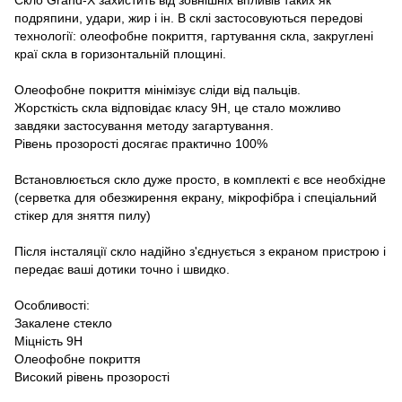
подряпини, удари, жир і ін. В склі застосовуються передові
технології: олеофобне покриття, гартування скла, закруглені
краї скла в горизонтальній площині.
Олеофобне покриття мінімізує сліди від пальців.
Жорсткість скла відповідає класу 9H, це стало можливо
завдяки застосування методу загартування.
Рівень прозорості досягає практично 100%
Встановлюється скло дуже просто, в комплекті є все необхідне
(серветка для обезжирення екрану, мікрофібра і спеціальний
стікер для зняття пилу)
Після інсталяції скло надійно з'єднується з екраном пристрою і
передає ваші дотики точно і швидко.
Особливості:
Закалене стекло
Міцність 9Н
Олеофобне покриття
Високий рівень прозорості