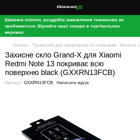
Шановні клієнти, роздрібні замовлення тимчасово не
приймаються. Шукайте наші товари в торгівельних
мережах
Каталог
Термоскло для смартфонів та планшетів
Захисне с
Захисне скло Grand-X для Xiaomi
Redmi Note 13 покриває всю
поверхню black (GXXRN13FCB)
Артикул:
GXXRN13FCB
Написати відгук