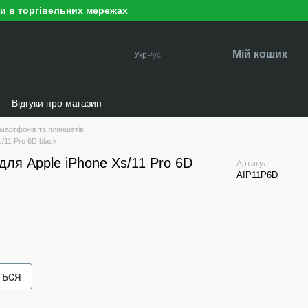
ри в торгівельних мережах
Мій кошик
Укр
Рус
и
Відгуки про магазин
мартфонів та планшетів
/11 Pro 6D black
для Apple iPhone Xs/11 Pro 6D
Артикул
AIP11P6D
ться