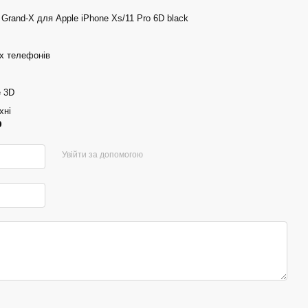
Grand-X для Apple iPhone Xs/11 Pro 6D black
х телефонів
 3D
хні
р
Увійти за допомогою