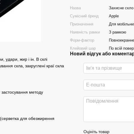
Назва
Захисне скло 
Сумісний бренд
Apple
Призначення
Для мобільни
Наявність рамки
З рамкою
Форм-фактор
Повноекранне
Клейовий шар
По всій повер
Новий відгук або комента
, удари, жир і ін. В склі
вання скла, закруглені краї скла
и застосування методу
е (серветка для обезжирення
Оцініть товар