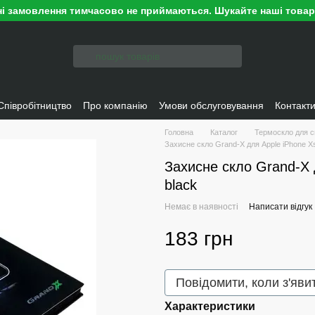
ні замовлення тимчасово не приймаються. Шукайте наші това
Співробітництво
Про компанію
Умови обслуговування
Контакт
Головна
Каталог
Термоскло для с
Захисне скло Grand-X для Apple iPhone Xs
Захисне скло Grand-X 
black
Немає в наявності
Написати відгук
183 грн
Повідомити, коли з'яви
Характеристики