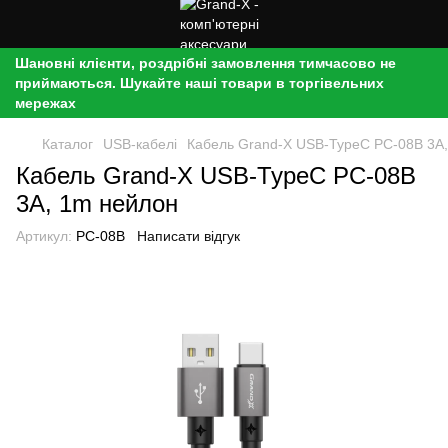
Шановні клієнти, роздрібні замовлення тимчасово не
приймаються. Шукайте наші товари в торгівельних
мережах
Каталог
USB-кабелі
Кабель Grand-X USB-TypeC PC-08B 3A
Кабель Grand-X USB-TypeC PC-08B
3A, 1m нейлон
Артикул:
PC-08B
Написати відгук