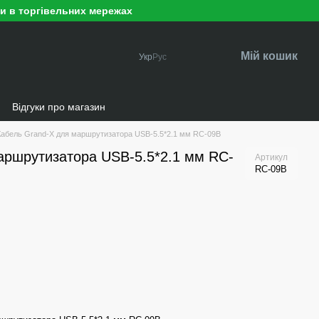
ри в торгівельних мережах
Мій кошик
Укр
Рус
и
Відгуки про магазин
Кабель Grand-X для маршрутизатора USB-5.5*2.1 мм RC-09B
аршрутизатора USB-5.5*2.1 мм RC-
Артикул
RC-09B