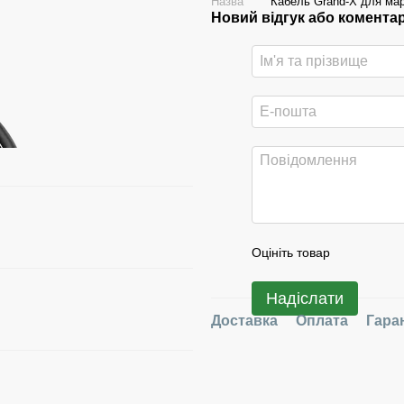
Назва
Кабель Grand-X для ма
Новий відгук або комента
Оцініть товар
Надіслати
Доставка
Оплата
Гара