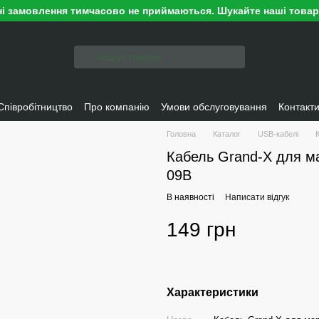
ні замовлення тимчасово не приймаються. Шукайте наші това
Співробітництво
Про компанію
Умови обслуговування
Контакт
Головна
Каталог
USB-кабелі
Кабель Grand-X для м
09B
В наявності
Написати відгук
149 грн
Характеристики