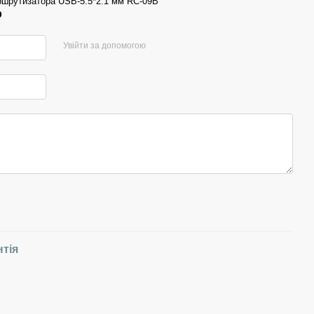
ршрутизатора USB-5.5*2.1 мм RC-09B
р
Увійти за допомогою
нтія