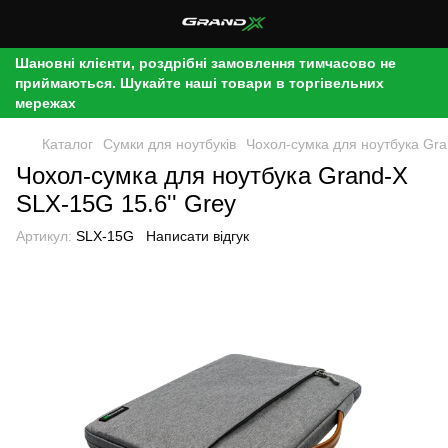
Шановні клієнти, роздрібні замовлення тимчасово не
приймаються. Шукайте наші товари в торгівельних
мережах
Каталог
Сумки для ноутбуків
Чохол-сумка для ноутбука Gra
Чохол-сумка для ноутбука Grand-X
SLX-15G 15.6'' Grey
Артикул:
SLX-15G
Написати відгук