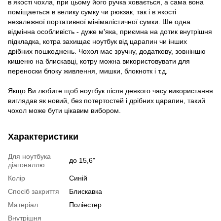
в якості чохла, при цьому його ручка ховається, а сама вона
поміщаеться в велику сумку чи рюкзак, так і в якості
незалежної портативної мінімалістичної сумки. Ше одна
відмінна особливість - дуже м'яка, приємна на дотик внутрішня
підкладка, котра захищає ноутбук від царапин чи інших
дрібних пошкоджень. Чохол має зручну, додаткову, зовніншю
кишеню на блискавці, котру можна використовувати для
переноски блоку живлення, мишки, блокнотк і т.д.
Якщо Ви любите щоб ноутбук після деякого часу використання
виглядав як новий, без потертостей і дрібних царапин, такий
чохол може бути цікавим вибором.
Характеристики
Для ноутбука
до 15,6"
діагоналлю
Колір
Синій
Спосіб закриття
Блискавка
Матеріал
Поліестер
Внутрішня