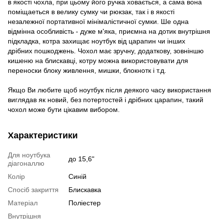
в якості чохла, при цьому його ручка ховається, а сама вона
поміщаеться в велику сумку чи рюкзак, так і в якості
незалежної портативної мінімалістичної сумки. Ше одна
відмінна особливість - дуже м'яка, приємна на дотик внутрішня
підкладка, котра захищає ноутбук від царапин чи інших
дрібних пошкоджень. Чохол має зручну, додаткову, зовніншю
кишеню на блискавці, котру можна використовувати для
переноски блоку живлення, мишки, блокнотк і т.д.
Якщо Ви любите щоб ноутбук після деякого часу використання
виглядав як новий, без потертостей і дрібних царапин, такий
чохол може бути цікавим вибором.
Характеристики
Для ноутбука
до 15,6"
діагоналлю
Колір
Синій
Спосіб закриття
Блискавка
Матеріал
Поліестер
Внутрішня