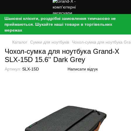
Шановні клієнти, роздрібні замовлення тимчасово не
приймаються. Шукайте наші товари в торгівельних
мережах
Каталог
Сумки для ноутбуків
Чохол-сумка для ноутбука Gra
Чохол-сумка для ноутбука Grand-X
SLX-15D 15.6'' Dark Grey
Артикул:
SLX-15D
Написати відгук